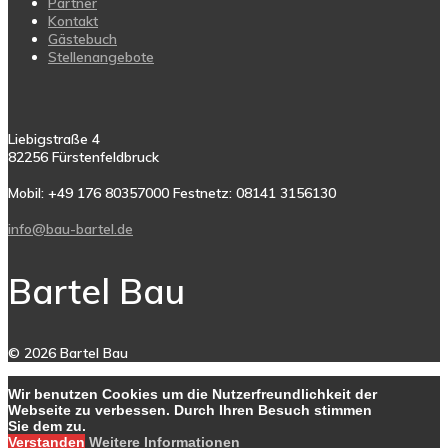
Partner
Kontakt
Gästebuch
Stellenangebote
Liebigstraße 4
82256 Fürstenfeldbruck
Mobil: +49 176 80357000 Festnetz: 08141 3156130
info@bau-bartel.de
Bartel Bau
© 2026 Bartel Bau
Wir benutzen Cookies um die Nutzerfreundlichkeit der
Webseite zu verbessen. Durch Ihren Besuch stimmen
Sie dem zu.
Verstanden
Weitere Informationen