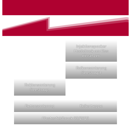
Injektionspacker
Hochdruck am Riss
einsetzen
Balkonsanierung
Seeshaupt
Baklonsanierung
Seeshaupt
Betonsanierung
Kellertreppe
Fürstenfeldbruck 09/2023